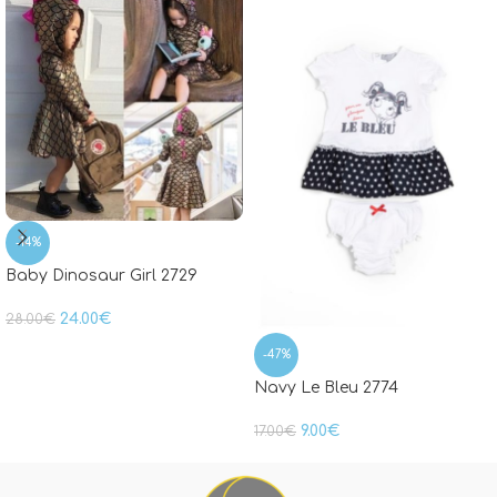
-14%
Baby Dinosaur Girl 2729
24.00
€
28.00
€
-47%
Navy Le Bleu 2774
9.00
€
17.00
€