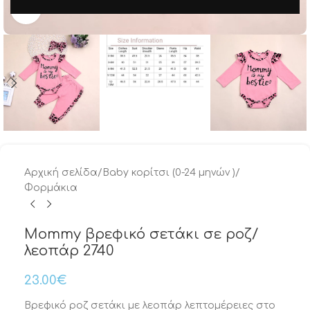
Μεγέθυνση
Αρχική σελίδα
/
Baby κορίτσι (0-24 μηνών )
/
Φορμάκια
Mommy βρεφικό σετάκι σε ροζ/
λεοπάρ 2740
23.00
€
Βρεφικό ροζ σετάκι με λεοπάρ λεπτομέρειες στο