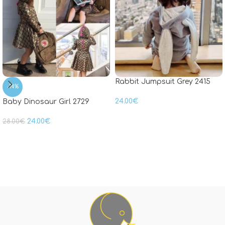
Rabbit Jumpsuit Grey 2415
-14%
24.00
€
Baby Dinosaur Girl 2729
24.00
€
28.00
€