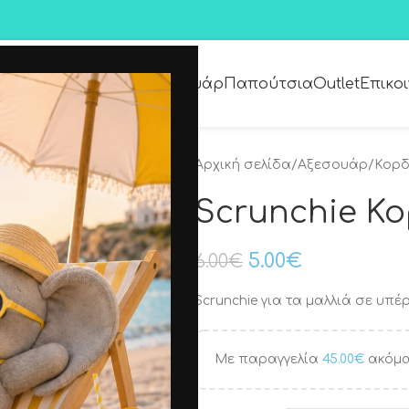
Premium Collection
Αξεσουάρ
Παπούτσια
Outlet
Επικο
Αρχική σελίδα
/
Αξεσουάρ
/
Κορδ
Scrunchie Κο
5.00
€
6.00
€
Scrunchie για τα μαλλιά σε υπέ
Με παραγγελία
45.00
€
ακόμα