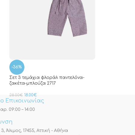
Ruffle cozy Set
22.00
€
-36%
Σετ 3 τεμάχια φλοράλ παντελόνα-
ζακέτα-μπλούζα 2717
18.00
€
28.00
€
ο Επικοινωνίας
αρ. 09:00 – 14:00
υνση
, Άλιμος, 17455, Αττική - Αθήνα