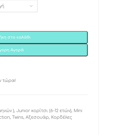
ήκη στο καλάθι
ήγορη Αγορά
ν τώρα!
μηνών )
,
Junior κορίτσι (6-12 ετών)
,
Mini
ction
,
Twins
,
Αξεσουάρ
,
Κορδέλες