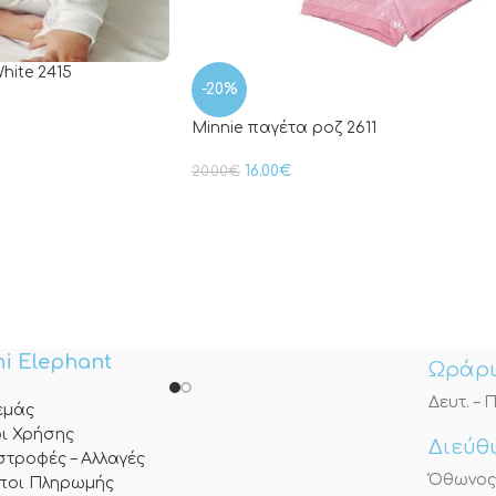
hite 2415
-20%
Minnie παγέτα ροζ 2611
16.00
€
20.00
€
i Elephant
Ωράρι
Δευτ. – Π
 εμάς
ι Χρήσης
Διεύθ
στροφές – Αλλαγές
Όθωνος 3
ποι Πληρωμής