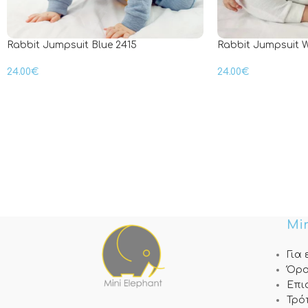
Rabbit Jumpsuit Blue 2415
Rabbit Jumpsuit W
24.00
€
24.00
€
Min
Για
Όρο
Επι
Τρό