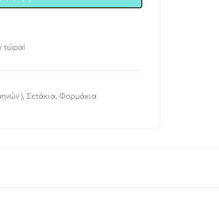
ν τώρα!
μηνών )
,
Σετάκια
,
Φορμάκια