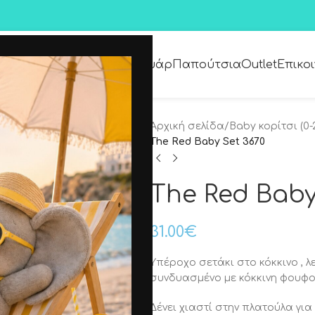
Premium Collection
Αξεσουάρ
Παπούτσια
Outlet
Επικο
Αρχική σελίδα
/
Baby κορίτσι (0-
The Red Baby Set 3670
The Red Baby
31.00
€
Υπέροχο σετάκι στο κόκκινο , λ
συνδυασμένο με κόκκινη φουφο
Δένει χιαστί στην πλατούλα γι