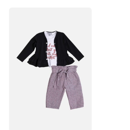
Ruffle cozy Set
22.00
€