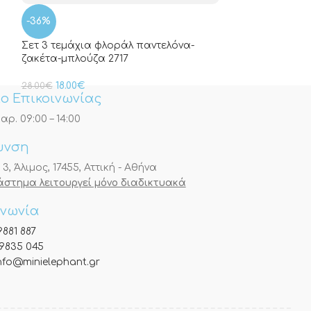
-36%
Σετ 3 τεμάχια φλοράλ παντελόνα-
ζακέτα-μπλούζα 2717
18.00
€
28.00
€
ο Επικοινωνίας
αρ. 09:00 – 14:00
υνση
, Άλιμος, 17455, Αττική - Αθήνα
τάστημα λειτουργεί μόνο διαδικτυακά
ινωνία
9881 887
9835 045
nfo@minielephant.gr