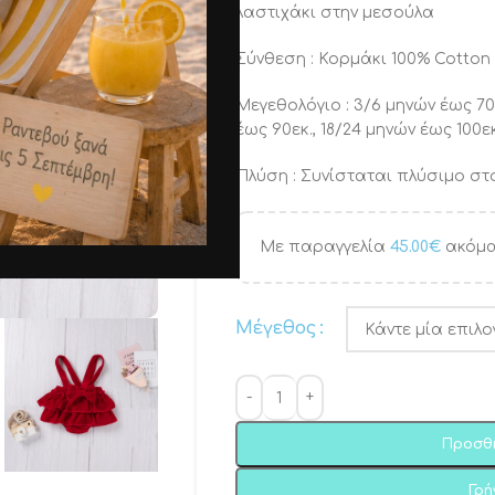
λαστιχάκι στην μεσούλα
Σύνθεση : Κορμάκι 100% Cotton 
Μεγεθολόγιο : 3/6 μηνών έως 70ε
έως 90εκ., 18/24 μηνών έως 100ε
Πλύση : Συνίσταται πλύσιμο στο
Με παραγγελία
45.00
€
ακόμα
Μέγεθος
Προσθ
Γρ