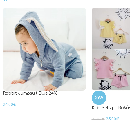
Rabbit Jumpsuit Blue 2415
-29%
24.00
€
Kids Sets με Βολ
25.00
€
35.00
€