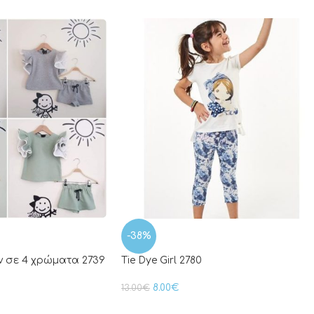
-38%
άν σε 4 χρώματα 2739
Tie Dye Girl 2780
8.00
€
13.00
€