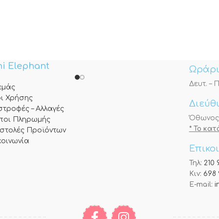
i Elephant
Ωράρι
Δευτ. – Π
 εμάς
ι Χρήσης
Διεύθ
στροφές – Αλλαγές
Όθωνος 3
ποι Πληρωμής
* Το κα
στολές Προϊόντων
κοινωνία
Επικο
Τηλ:
210 
Κιν:
698 
E-mail:
i