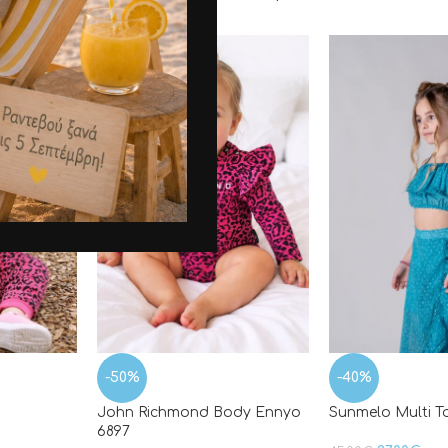
-50%
-40%
John Richmond Body Ennyo
Sunmelo Multi T
6897