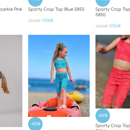
parkle Pink
Sporty Crop Top Blue 5855
Sporty Crop To
5850
17.00
€
29.00
€
17.00
€
29.00
€
-40%
-40%
Sporty Crop To