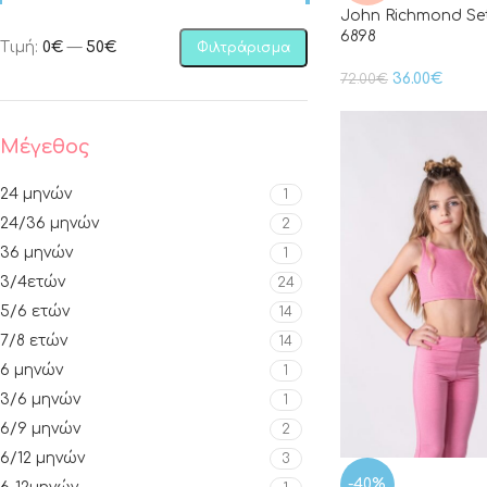
John Richmond Se
6898
Τιμή:
0€
—
50€
Φιλτράρισμα
36.00
€
72.00
€
Μέγεθος
24 μηνών
1
24/36 μηνών
2
36 μηνών
1
3/4ετών
24
5/6 ετών
14
7/8 ετών
14
6 μηνών
1
3/6 μηνών
1
6/9 μηνών
2
6/12 μηνών
3
-40%