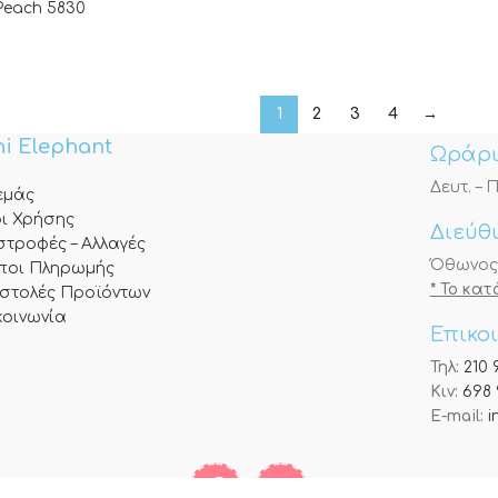
Peach 5830
1
2
3
4
→
i Elephant
Ωράρι
Δευτ. – Π
 εμάς
ι Χρήσης
Διεύθ
στροφές – Αλλαγές
Όθωνος 3
ποι Πληρωμής
* Το κα
στολές Προϊόντων
κοινωνία
Επικο
Τηλ:
210 
Κιν:
698 
E-mail:
i