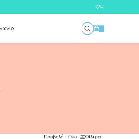
ινωνία
ο
Προβολή
Όλα
Φίλτρα