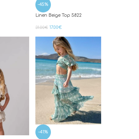
-45%
Linen Beige Top 5822
17.00
€
31.00
€
-41%