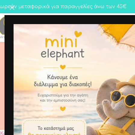
ωρεάν μεταφορικά για παραγγελίες άνω των 45€
Κορίτσι
Αγόρι
Twins
Μπ
Κατηγορίες
Αρχική σελίδα
/
Min