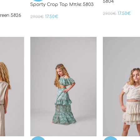
5804
Sporty Crop Top Μπλε 5803
17.50
€
29.00
€
reen 5826
17.50
€
29.00
€