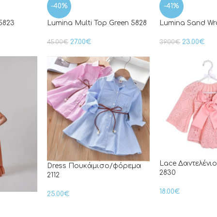
-40%
-41%
5823
Lumina Multi Top Green 5828
Lumina Sand Wr
27.00
€
23.00
€
45.00
€
39.00
€
Lace Δαντελένι
Dress Πουκάμισο/φόρεμα
2830
2112
18.00
€
25.00
€