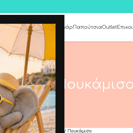
Premium Collection
Αξεσουάρ
Παπούτσια
Outlet
Επικο
λούζα / Πουκάμισ
i κορίτσι (1-6 ετών)
/
Μπλούζα / Πουκάμισο