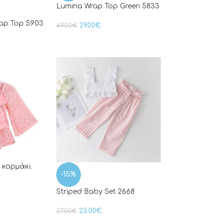
Lumina Wrap Top Green 5833
ap Top 5903
29.00
€
49.00
€
ο κορμάκι
-15%
Striped Baby Set 2668
23.00
€
27.00
€