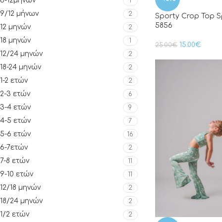
6-12μηνών
1
9/12 μήνων
2
Sporty Crop Top S
5856
12 μηνών
2
18 μηνών
1
15.00
€
25.00
€
12/24 μηνών
2
18-24 μηνών
2
1-2 ετών
2
2-3 ετών
6
3-4 ετών
9
4-5 ετών
7
5-6 ετών
16
6-7ετών
2
7-8 ετών
11
9-10 ετών
11
12/18 μηνών
2
18/24 μηνών
2
1/2 ετών
2