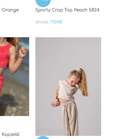
p Orange
Sporty Crop Top Peach 5824
17.00
€
29.00
€
p Κοραλλί