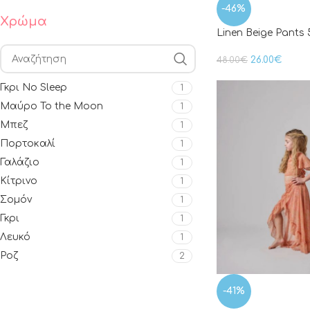
-46%
Χρώμα
Linen Beige Pants 
26.00
€
48.00
€
Γκρι No Sleep
1
Μαύρο To the Moon
1
Μπεζ
1
Πορτοκαλί
1
Γαλάζιο
1
Κίτρινο
1
Σομόν
1
Γκρι
1
Λευκό
1
Ροζ
2
-41%