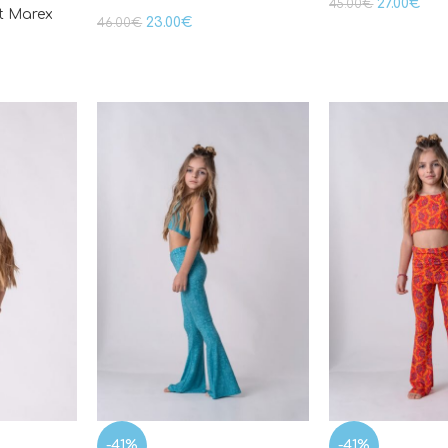
27.00
€
45.00
€
t Marex
23.00
€
46.00
€
-41%
-41%