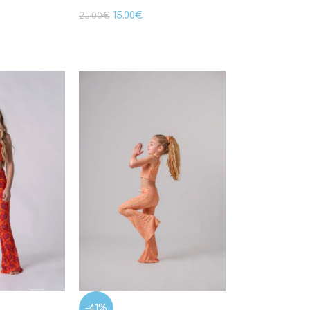
15.00
€
25.00
€
-41%