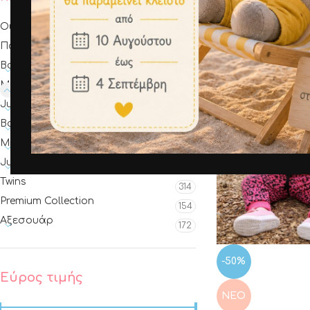
Outlet
127
Παπούτσια
5
Baby κορίτσι (0-24 μηνών )
542
Mini κορίτσι (1-6 ετών)
394
Junior κορίτσι (6-12 ετών)
186
Baby αγόρι (0-24 μηνών )
200
Μini αγόρι (1-6 ετών)
125
Junior αγόρι (6-12 ετών)
60
Twins
314
Premium Collection
154
Αξεσουάρ
172
-50%
Εύρος τιμής
ΝΕΟ